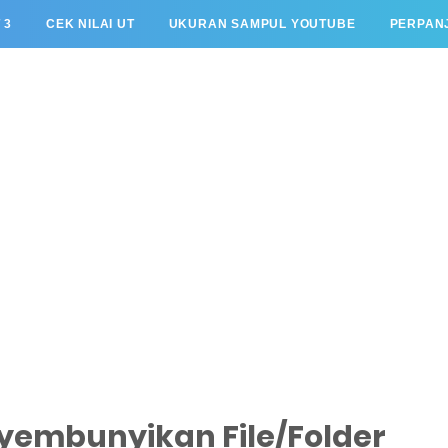
 3
CEK NILAI UT
UKURAN SAMPUL YOUTUBE
PERPANJ
embunyikan File/Folder