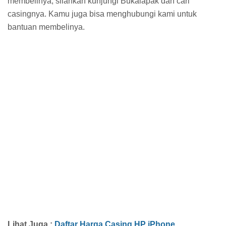
membelinya, silahkan kunjungi Bukalapak dan cari
casingnya. Kamu juga bisa menghubungi kami untuk
bantuan membelinya.
Lihat Juga :
Daftar Harga Casing HP iPhone