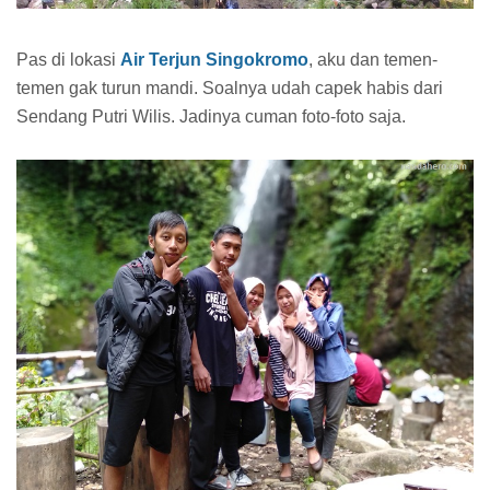
Pas di lokasi
Air Terjun Singokromo
, aku dan temen-
temen gak turun mandi. Soalnya udah capek habis dari
Sendang Putri Wilis. Jadinya cuman foto-foto saja.