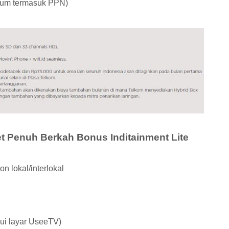
lum termasuk PPN)
t Penuh Berkah Bonus Inditainment Lite
n lokal/interlokal
lui layar UseeTV)