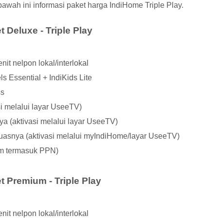
 bawah ini informasi paket harga IndiHome Triple Play.
 Deluxe - Triple Play
it nelpon lokal/interlokal
s Essential + IndiKids Lite
ss
si melalui layar UseeTV)
a (aktivasi melalui layar UseeTV)
uasnya (aktivasi melalui myIndiHome/layar UseeTV)
um termasuk PPN)
 Premium - Triple Play
it nelpon lokal/interlokal