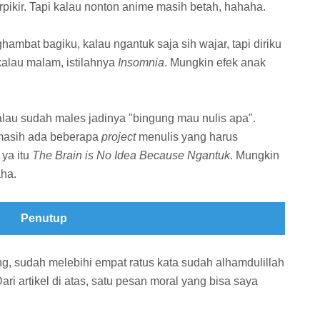
erpikir. Tapi kalau nonton anime masih betah, hahaha.
bat bagiku, kalau ngantuk saja sih wajar, tapi diriku
 kalau malam, istilahnya
Insomnia
. Mungkin efek anak
lau sudah males jadinya "bingung mau nulis apa".
masih ada beberapa
project
menulis yang harus
 ya itu
The Brain is No Idea Because Ngantuk
. Mungkin
aha.
Penutup
eng, sudah melebihi empat ratus kata sudah alhamdulillah
ari artikel di atas, satu pesan moral yang bisa saya